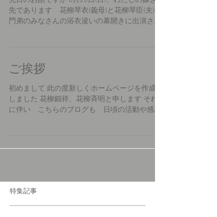
先日のお話ですが 8月20日(日)、わたしの嫁ぎ
先であります 花柳琴衣(義母)と花柳琴臣(夫)の
門弟のみなさんの浴衣浚いの幕開きに出演させ
て頂きました。 曲目は 長唄新曲 寿三番叟で
す。 「新」とついているのは、シンフォニーが
入っており、昭和の時代に流行し数多くシンフ
ォニー...
ご挨拶
初めまして 此の度新しくホームページを作成致
しました 花柳鈿祥、花柳斉明と申します それ
に伴い こちらのブログも 日頃の活動や感じ
たことお稽古場のことを ぼちぼちと更新できた
らと思っております まずはご挨拶まで 花柳鈿
祥（はなやぎうずさき） 花柳斉明（はなやぎと
きあき）...
特集記事